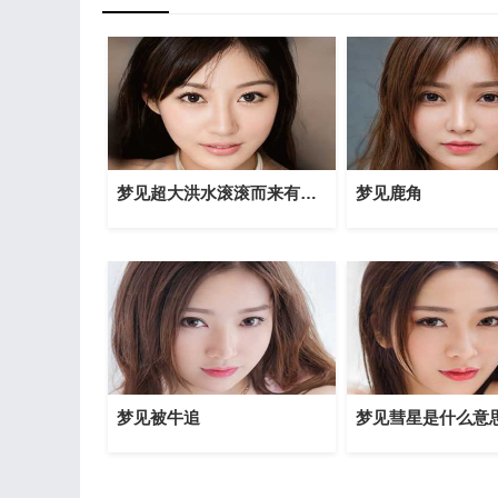
梦见超大洪水滚滚而来有什么征兆？
梦见鹿角
梦见被牛追
梦见彗星是什么意