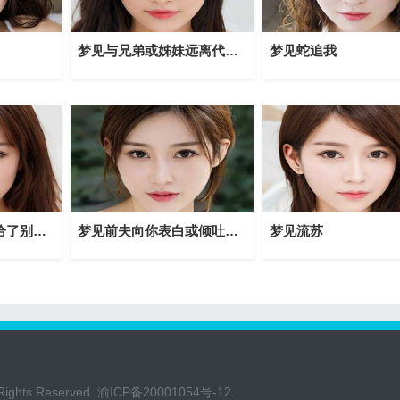
梦见与兄弟或姊妹远离代表着什么？
梦见蛇追我
梦见自己的妻子嫁给了别人预兆了什么吗？
梦见前夫向你表白或倾吐衷肠什么寓意？
梦见流苏
Rights Reserved.
渝ICP备20001054号-12