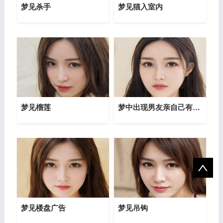
梦见杀手
梦见猫入室内
梦见榴莲
梦中出现男友亲自己有什么说法吗？
梦见楼盘广告
梦见吊钩